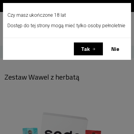
Zapisz się do newslettera i otrzymaj 10% zniżki!
PL
Czy masz ukończone 18 lat
Dostęp do tej strony mogą mieć tylko osoby pełnoletnie
Menu
Zaloguj się
Koszyk
(0)
Tak
Nie
Strona główna
Zestaw Wawel z herbatą
Zestaw Wawel z herbatą