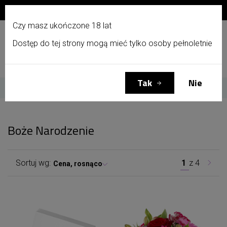
Zapisz się do newslettera i otrzymaj 10% zniżki!
PL
Czy masz ukończone 18 lat
Dostęp do tej strony mogą mieć tylko osoby pełnoletnie
Menu
Zaloguj się
Koszyk
(0)
Tak
Nie
Strona główna
Okazje
Boże Narodzenie
Boże Narodzenie
Sortuj wg:
1
z
4
Cena, rosnąco