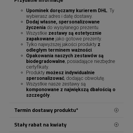
Przydatne informacje
Upominek doręczamy kurierem DHL
. Ty
wybierasz adres i datę dostawy.
Dodaj własne, spersonalizowane
życzenia
do wysyłanego prezentu.
Wszystkie
zestawy są estetycznie
zapakowane
jako gotowe prezenty.
Tylko najwyższej jakości produkty
z
odległym terminem ważności
.
Opakowania naszych zestawów są
biodegradowalne
, posiadające niezbędne
certyfikaty.
Produkty
możesz indywidualnie
spersonalizować
, dodając obwolutę.
Wszystkie nasze zestawy są
komponowane z największą dbałością o
szczegóły
.
Termin dostawy produktu*
Stały rabat na kwiaty
Zamówienia na terenie Dąbrowy Górniczej
realizowane są przez naszą lokalną kwiaciarnię,