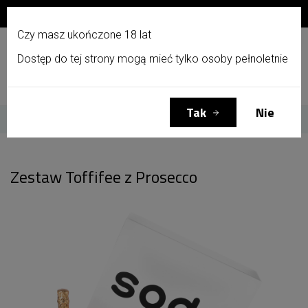
Zapisz się do newslettera i otrzymaj 10% zniżki!
PL
Czy masz ukończone 18 lat
Dostęp do tej strony mogą mieć tylko osoby pełnoletnie
Menu
Zaloguj się
Koszyk
(0)
Tak
Nie
Strona główna
Zestaw Toffifee z Prosecco
Zestaw Toffifee z Prosecco