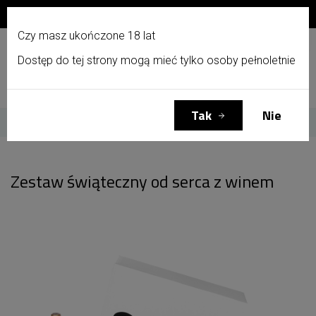
Zapisz się do newslettera i otrzymaj 10% zniżki!
PL
Czy masz ukończone 18 lat
Dostęp do tej strony mogą mieć tylko osoby pełnoletnie
Menu
Zaloguj się
Koszyk
(0)
Tak
Nie
Strona główna
Zestaw świąteczny od serca z winem
Zestaw świąteczny od serca z winem