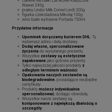
cukierki Michałki Zamkowe Klasyczne
Wawel 245g
praliny Lindor Milk Cornet Lindt 200g
figurka czekoladowa Mikołaj 100g
wino białe wytrawne Portada 750ml
Przydatne informacje
Upominek doręczamy kurierem DHL
. Ty
wybierasz adres i datę dostawy.
Dodaj własne, spersonalizowane
życzenia
do wysyłanego prezentu.
Wszystkie
zestawy są estetycznie
zapakowane
jako gotowe prezenty.
Tylko najwyższej jakości produkty
z
odległym terminem ważności
.
Opakowania naszych zestawów są
biodegradowalne
, posiadające niezbędne
certyfikaty.
Produkty
możesz indywidualnie
spersonalizować
, dodając obwolutę.
Wszystkie nasze zestawy są
komponowane z największą dbałością o
szczegóły
.