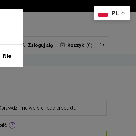
PL
Zaloguj się
Koszyk
(0)
Nie
Sprawdź inne wersje tego produktu
ość