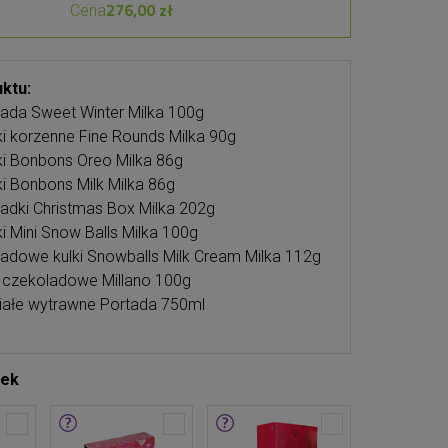
276,00 zł
Cena
ktu:
ada Sweet Winter Milka 100g
ki korzenne Fine Rounds Milka 90g
ki Bonbons Oreo Milka 86g
ki Bonbons Milk Milka 86g
adki Christmas Box Milka 202g
ki Mini Snow Balls Milka 100g
adowe kulki Snowballs Milk Cream Milka 112g
y czekoladowe Millano 100g
iałe wytrawne Portada 750ml
tek