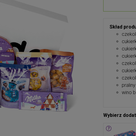
Skład produ
czekol
cukier
cukier
cukier
czekol
cukier
czekol
pralin
wino b
Wybierz doda