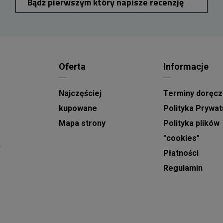
Bądź pierwszym który napisze recenzję
weekendowych
zamówienie należy złożyć i
opłacić do soboty do godziny 15:00.
Dostawy kwiatów w Dąbrowie Górniczej
a
realizowane są w godzinach od 9:00 do 21:00.
Oferta
Informacje
Podczas składania zamówienia można wybrać
dzień dostawy oraz wskazać orientacyjny,
Najczęściej
Terminy doręcz
dwugodzinny przedział czasowy, w którym kwiaty
mają zostać doręczone.
kupowane
Polityka Prywat
Mapa strony
Polityka plików
W okresach największego zainteresowania usługą,
"cookies"
takich jak
Dzień Babci, Walentynki, Dzień Kobiet
w
Płatności
oraz Dzień Matki
, dostawy realizowane są w
wydłużonych godzinach od 8:00 do 22:00. W tych
Regulamin
dniach nie ma możliwości wskazania konkretnej
godziny doręczenia, a podany przedział czasowy
ma charakter przybliżony.