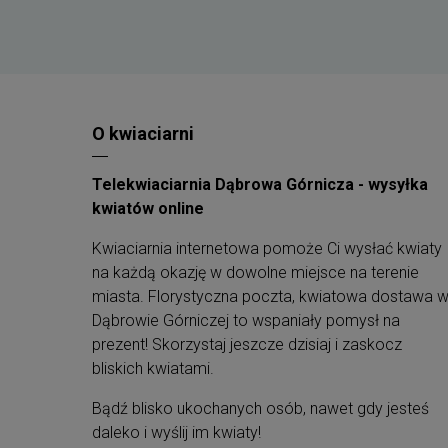
Przydatne informacje
Upominek doręczamy kurierem DHL
. Ty
wybierasz adres i datę dostawy.
Dodaj własne, spersonalizowane życzeni
do wysyłanego prezentu.
O kwiaciarni
Wszystkie
zestawy są estetycznie
zapakowane
jako gotowe prezenty.
Tylko najwyższej jakości produkty
z
Telekwiaciarnia Dąbrowa Górnicza - wysyłka
odległym terminem ważności
.
kwiatów online
Opakowania naszych zestawów są
biodegradowalne
, posiadające niezbędne
Kwiaciarnia internetowa pomoże Ci wysłać kwiaty
certyfikaty.
na każdą okazję w dowolne miejsce na terenie
Produkty
możesz indywidualnie
spersonalizować
, dodając obwolutę.
miasta. Florystyczna poczta, kwiatowa dostawa 
Wszystkie nasze zestawy są
komponowane
Dąbrowie Górniczej to wspaniały pomysł na
z największą dbałością o szczegóły
.
prezent! Skorzystaj jeszcze dzisiaj i zaskocz
bliskich kwiatami.
Bądź blisko ukochanych osób, nawet gdy jesteś
daleko i wyślij im kwiaty!