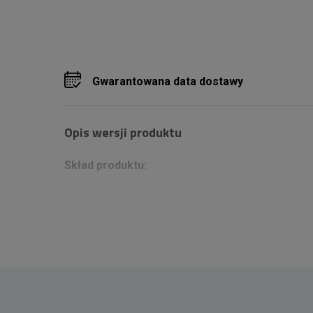
Gwarantowana data dostawy
Opis wersji produktu
Skład produktu:
czekolada Sweet Winter Milka 100g
cukierki korzenne Fine Rounds Milka 90g
cukierki Bonbons Oreo Milka 86g
cukierki Bonbons Milk Milka 86g
czekoladki Christmas Box Milka 202g
cukierki Mini Snow Balls Milka 100g
czekoladowe kulki Snowballs Milk Cream
Milka 112g
praliny czekoladowe Millano 100g
wino białe wytrawne Portada 750ml