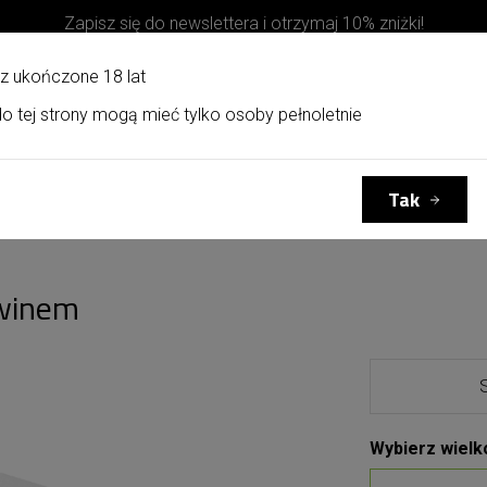
Zapisz się do newslettera i otrzymaj 10% zniżki!
z ukończone 18 lat
o tej strony mogą mieć tylko osoby pełnoletnie
Kosze upominkowe
Kontakt
Tak
 winem
Wybierz wielk