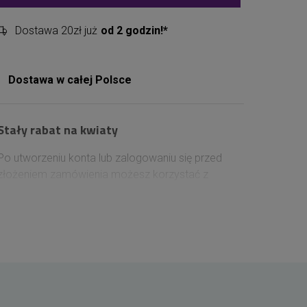
Dostawa 20zł już
od 2 godzin!*
Dostawa w całej Polsce
Stały rabat na kwiaty
Po utworzeniu konta lub zalogowaniu się przed
złożeniem zamówienia możesz korzystać z
narastającego rabatu na kolejne zakupy. Każde
100 zł wydane na kwiaty zwiększa Twój rabat o
1%, który zostanie uwzględniony przy następnych
zamówieniach. Rabat rośnie wraz z kolejnymi
zamówieniami i może osiągnąć maksymalnie 10%,
dzięki czemu zamawianie kwiatów w Dąbrowie
Górniczej staje się jeszcze bardziej opłacalne.