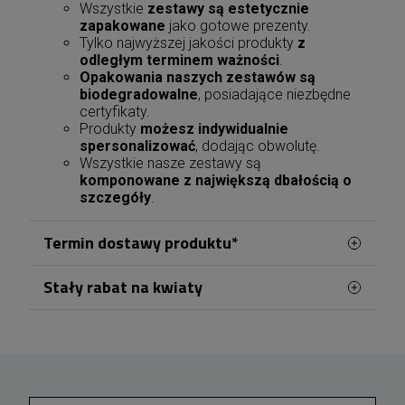
Wszystkie
zestawy są estetycznie
zapakowane
jako gotowe prezenty.
Tylko najwyższej jakości produkty
z
odległym terminem ważności
.
Opakowania naszych zestawów są
biodegradowalne
, posiadające niezbędne
certyfikaty.
Produkty
możesz indywidualnie
spersonalizować
, dodając obwolutę.
Wszystkie nasze zestawy są
komponowane z największą dbałością o
szczegóły
.
Termin dostawy produktu*
Stały rabat na kwiaty
Zamówienia na terenie Dąbrowy Górniczej
realizowane są przez naszą lokalną kwiaciarnię,
Po utworzeniu konta lub zalogowaniu się przed
co pozwala na sprawną obsługę dostaw w
złożeniem zamówienia możesz korzystać z
narastającego rabatu na kolejne zakupy. Każde
obrębie miasta. Doręczenia dostępne są przez 7
100 zł wydane na kwiaty zwiększa Twój rabat o
dni w tygodniu. Zamówienia złożone i opłacone
1%, który zostanie uwzględniony przy następnych
od poniedziałku do piątku
do godziny 17:00
zamówieniach. Rabat rośnie wraz z kolejnymi