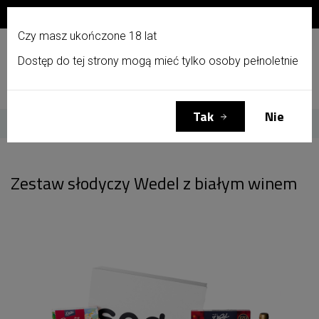
Zapisz się do newslettera i otrzymaj 10% zniżki!
PL
Czy masz ukończone 18 lat
Dostęp do tej strony mogą mieć tylko osoby pełnoletnie
Menu
Zaloguj się
Koszyk
(0)
Tak
Nie
Strona główna
Zestaw słodyczy Wedel z białym winem
Zestaw słodyczy Wedel z białym winem