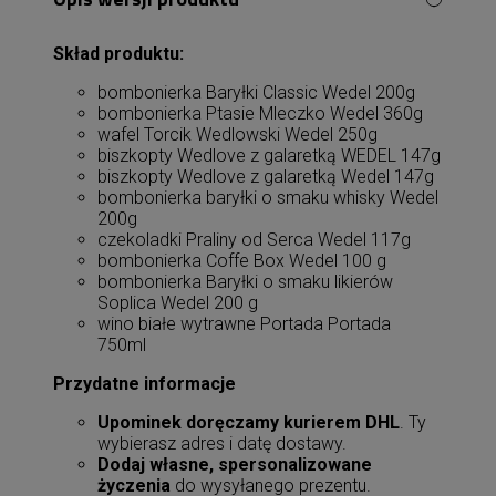
Skład produktu:
bombonierka Baryłki Classic Wedel 200g
bombonierka Ptasie Mleczko Wedel 360g
wafel Torcik Wedlowski Wedel 250g
biszkopty Wedlove z galaretką WEDEL 147g
biszkopty Wedlove z galaretką Wedel 147g
bombonierka baryłki o smaku whisky Wedel
200g
czekoladki Praliny od Serca Wedel 117g
bombonierka Coffe Box Wedel 100 g
bombonierka Baryłki o smaku likierów
Soplica Wedel 200 g
wino białe wytrawne Portada Portada
750ml
Przydatne informacje
Upominek doręczamy kurierem DHL
. Ty
wybierasz adres i datę dostawy.
Dodaj własne, spersonalizowane
życzenia
do wysyłanego prezentu.