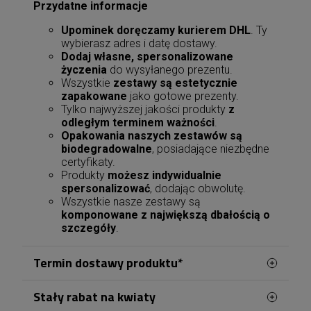
Przydatne informacje
Upominek doręczamy kurierem DHL
. Ty
wybierasz adres i datę dostawy.
Dodaj własne, spersonalizowane
życzenia
do wysyłanego prezentu.
Wszystkie
zestawy są estetycznie
zapakowane
jako gotowe prezenty.
Tylko najwyższej jakości produkty
z
odległym terminem ważności
.
Opakowania naszych zestawów są
biodegradowalne
, posiadające niezbędne
certyfikaty.
Produkty
możesz indywidualnie
spersonalizować
, dodając obwolutę.
Wszystkie nasze zestawy są
komponowane z największą dbałością o
szczegóły
.
Termin dostawy produktu*
Stały rabat na kwiaty
Zamówienia na terenie Dąbrowy Górniczej