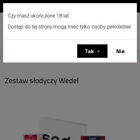
Zapisz się do newslettera i otrzymaj 10% zniżki!
PL
Czy masz ukończone 18 lat
Dostęp do tej strony mogą mieć tylko osoby pełnoletnie
Menu
Zaloguj się
Koszyk
(0)
Tak
Nie
Strona główna
Zestaw słodyczy Wedel
Zestaw słodyczy Wedel