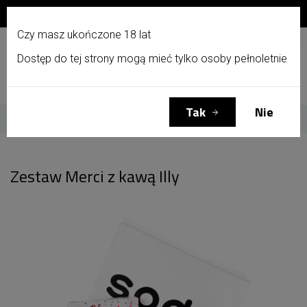
Zapisz się do newslettera i otrzymaj 10% zniżki!
PL
Czy masz ukończone 18 lat
Dostęp do tej strony mogą mieć tylko osoby pełnoletnie
Menu
Zaloguj się
Koszyk
(0)
Tak
Nie
Strona główna
Zestaw Merci z kawą Illy
Zestaw Merci z kawą Illy