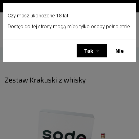
Zapisz się do newslettera i otrzymaj 10% zniżki!
PL
Czy masz ukończone 18 lat
Dostęp do tej strony mogą mieć tylko osoby pełnoletnie
Menu
Zaloguj się
Koszyk
(0)
Tak
Nie
Strona główna
Zestaw Krakuski z whisky
Zestaw Krakuski z whisky