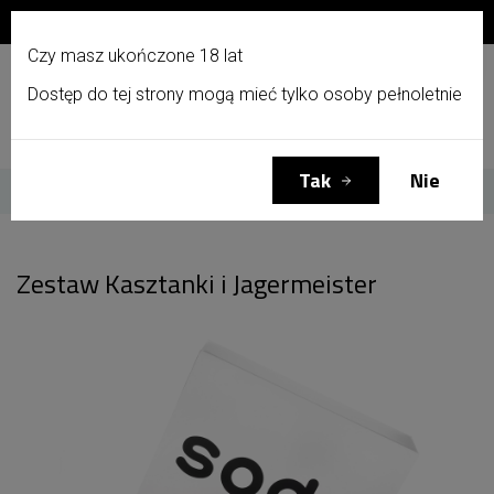
Zapisz się do newslettera i otrzymaj 10% zniżki!
PL
Czy masz ukończone 18 lat
Dostęp do tej strony mogą mieć tylko osoby pełnoletnie
Menu
Zaloguj się
Koszyk
(0)
Tak
Nie
Strona główna
Zestaw Kasztanki i Jagermeister
Zestaw Kasztanki i Jagermeister