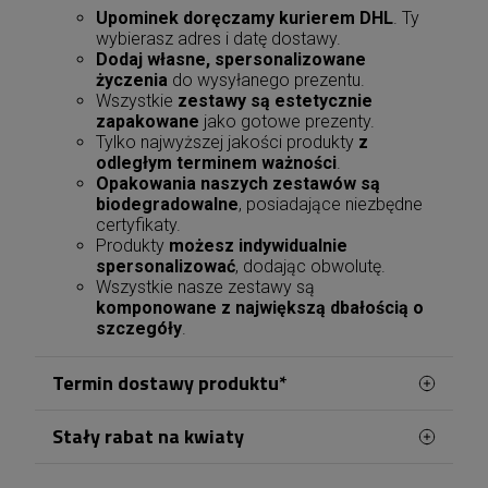
Upominek doręczamy kurierem DHL
. Ty
wybierasz adres i datę dostawy.
Dodaj własne, spersonalizowane
życzenia
do wysyłanego prezentu.
Wszystkie
zestawy są estetycznie
zapakowane
jako gotowe prezenty.
Tylko najwyższej jakości produkty
z
odległym terminem ważności
.
Opakowania naszych zestawów są
biodegradowalne
, posiadające niezbędne
certyfikaty.
Produkty
możesz indywidualnie
spersonalizować
, dodając obwolutę.
Wszystkie nasze zestawy są
komponowane z największą dbałością o
szczegóły
.
Termin dostawy produktu*
Stały rabat na kwiaty
Zamówienia na terenie Dąbrowy Górniczej
realizowane są przez naszą lokalną kwiaciarnię,
Po utworzeniu konta lub zalogowaniu się przed