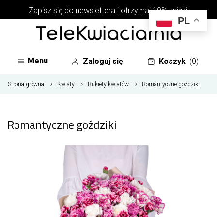
Zapisz się do newslettera i otrzymaj 10% zniżki!
PL
Menu
Zaloguj się
Koszyk
(0)
Strona główna
Kwiaty
Bukiety kwiatów
Romantyczne goździki
Romantyczne goździki