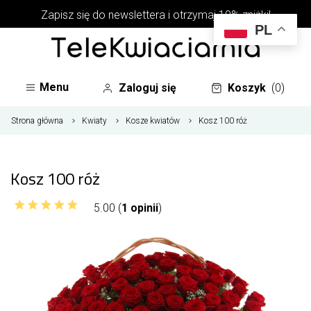
Zapisz się do newslettera i otrzymaj 10% zniżki!
PL
Menu
Zaloguj się
Koszyk
(0)
Strona główna
Kwiaty
Kosze kwiatów
Kosz 100 róż
Kosz 100 róż
5.00 (
1 opinii
)