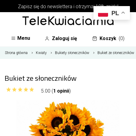
Zapisz się do newslettera i otrzymaj 10% zniżki!
PL
Menu
Zaloguj się
Koszyk
(0)
Strona główna
Kwiaty
Bukiety słoneczników
Bukiet ze słoneczników
Bukiet ze słoneczników
5.00 (
1 opinii
)