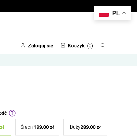
PL
Zaloguj się
Koszyk
(0)
ość
zł
199,00 zł
289,00 zł
Średni
Duży