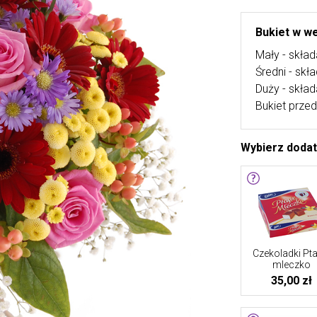
Bukiet w we
Mały - skład
Średni - skł
Duży - skład
Bukiet przed
Wybierz doda
Czekoladki Pta
mleczko
35,00 zł