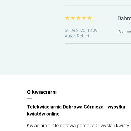
najlepszych dostawców. Kompozycje od naszych
florystów są tworzone tylko ze świeżych, staranni
wyselekcjonowanych roślin, by wyjątkowe
Dąbr
kompozycje mogły trafić prosto do rąk waszych
najbliższych. Z uwagi na ograniczoną dostępność
kwiatów od dostawców i występowanie ich
30.09.2025, 13:09
Polecam
różnych rodzajów - kompozycja może różnić się
Autor:
Robert
od tej przedstawionej na zdjęciu.
O kwiaciarni
Telekwiaciarnia Dąbrowa Górnicza - wysyłka
kwiatów online
Kwiaciarnia internetowa pomoże Ci wysłać kwiaty