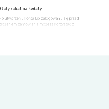
Stały rabat na kwiaty
Po utworzeniu konta lub zalogowaniu się przed
złożeniem zamówienia możesz korzystać z
narastającego rabatu na kolejne zakupy. Każde
100 zł wydane na kwiaty zwiększa Twój rabat o
1%, który zostanie uwzględniony przy następnych
zamówieniach. Rabat rośnie wraz z kolejnymi
zamówieniami i może osiągnąć maksymalnie 10%,
dzięki czemu zamawianie kwiatów w Dąbrowie
Górniczej staje się jeszcze bardziej opłacalne.