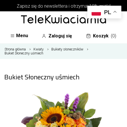
Zapisz się do newslettera i otrzymaj 10% zniżki!
PL
Menu
Zaloguj się
Koszyk
(0)
Strona główna
Kwiaty
Bukiety słoneczników
Bukiet Słoneczny uśmiech
Bukiet Słoneczny uśmiech