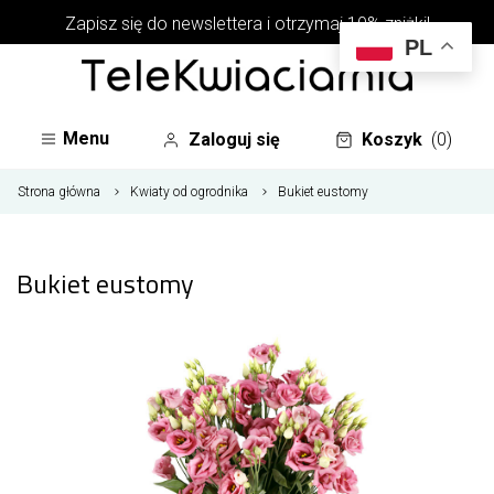
Zapisz się do newslettera i otrzymaj 10% zniżki!
PL
Menu
Zaloguj się
Koszyk
(0)
Strona główna
Kwiaty od ogrodnika
Bukiet eustomy
Bukiet eustomy