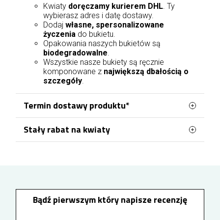
Kwiaty
doręczamy kurierem DHL
. Ty
wybierasz adres i datę dostawy.
Dodaj
własne, spersonalizowane
życzenia
do bukietu.
Opakowania naszych bukietów są
biodegradowalne
.
Wszystkie nasze bukiety są ręcznie
komponowane z
największą dbałością o
szczegóły
.
Termin dostawy produktu*
Stały rabat na kwiaty
Zamówienia na terenie Dąbrowy Górniczej
realizowane są przez naszą lokalną kwiaciarnię,
Po utworzeniu konta lub zalogowaniu się przed
co pozwala na sprawną obsługę dostaw w
złożeniem zamówienia możesz korzystać z
narastającego rabatu na kolejne zakupy. Każde
obrębie miasta. Doręczenia dostępne są przez 7
100 zł wydane na kwiaty zwiększa Twój rabat o
dni w tygodniu. Zamówienia złożone i opłacone
1%, który zostanie uwzględniony przy następnych
od poniedziałku do piątku
do godziny 17:00
zamówieniach. Rabat rośnie wraz z kolejnymi
Bądź pierwszym który napisze recenzję
mogą zostać doręczone jeszcze tego samego
zamówieniami i może osiągnąć maksymalnie
10%, dzięki czemu zamawianie kwiatów w
dnia, przy czym przygotowanie zamówienia