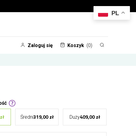
PL
Zaloguj się
Koszyk
(0)
ość
zł
319,00 zł
409,00 zł
Średni
Duży