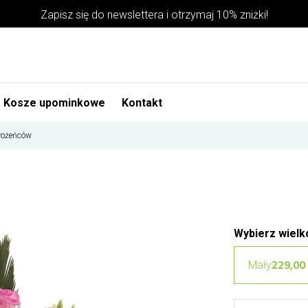
Zapisz się do newslettera i otrzymaj 10% zniżki!
Kosze upominkowe
Kontakt
wożeńców
Wybierz wielk
229,00 
Mały