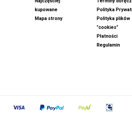
Najczęściej
Terminy doręcz
dwugodzinny przedział czasowy, w którym kwiaty
mają zostać doręczone.
kupowane
Polityka Prywat
Mapa strony
Polityka plików
W okresach największego zainteresowania usługą,
"cookies"
takich jak
Dzień Babci, Walentynki, Dzień Kobiet
w
Płatności
oraz Dzień Matki
, dostawy realizowane są w
wydłużonych godzinach od 8:00 do 22:00. W tych
Regulamin
dniach nie ma możliwości wskazania konkretnej
godziny doręczenia, a podany przedział czasowy
ma charakter przybliżony.
Wiązanki oraz wieńce pogrzebowe
wymagają
złożenia zamówienia najpóźniej dzień przed
planowaną realizacją. Przy składaniu zamówienia
konieczne jest podanie godziny rozpoczęcia
ceremonii, co pozwala na odpowiednie
przygotowanie i terminowe doręczenie.
Kwiaty od ogrodnika
wysyłane są kurierem DHL i