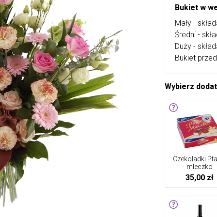
Bukiet w we
Mały - skład
Średni - skł
Duży - skład
Bukiet przed
Wybierz doda
Czekoladki Pta
mleczko
35,00 zł