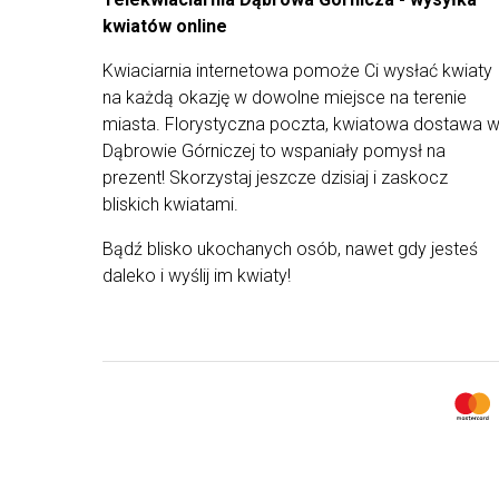
najbliższych. Z uwagi na ograniczoną dostępność
kwiatów online
kwiatów od dostawców i występowanie ich
różnych rodzajów - kompozycja może różnić się
Kwiaciarnia internetowa pomoże Ci wysłać kwiaty
od tej przedstawionej na zdjęciu.
na każdą okazję w dowolne miejsce na terenie
miasta. Florystyczna poczta, kwiatowa dostawa 
Dąbrowie Górniczej to wspaniały pomysł na
prezent! Skorzystaj jeszcze dzisiaj i zaskocz
bliskich kwiatami.
Bądź blisko ukochanych osób, nawet gdy jesteś
daleko i wyślij im kwiaty!