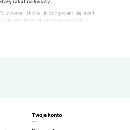
Stały rabat na kwiaty
Po utworzeniu konta lub zalogowaniu się przed
złożeniem zamówienia możesz korzystać z
narastającego rabatu na kolejne zakupy. Każde
100 zł wydane na kwiaty zwiększa Twój rabat o
1%, który zostanie uwzględniony przy następnych
zamówieniach. Rabat rośnie wraz z kolejnymi
zamówieniami i może osiągnąć maksymalnie 10%,
dzięki czemu zamawianie kwiatów w Dąbrowie
Górniczej staje się jeszcze bardziej opłacalne.
Twoje konto