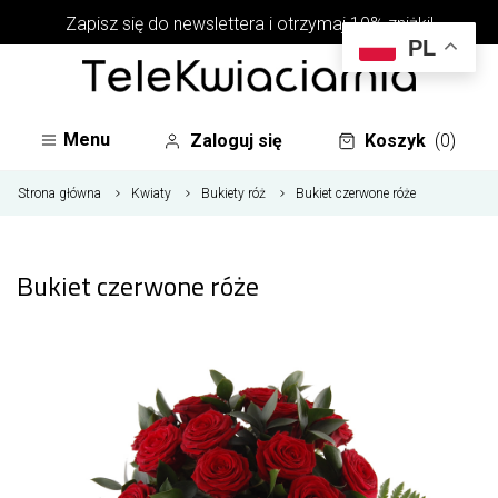
Zapisz się do newslettera i otrzymaj 10% zniżki!
PL
Menu
Zaloguj się
Koszyk
(0)
Strona główna
Kwiaty
Bukiety róż
Bukiet czerwone róże
Bukiet czerwone róże