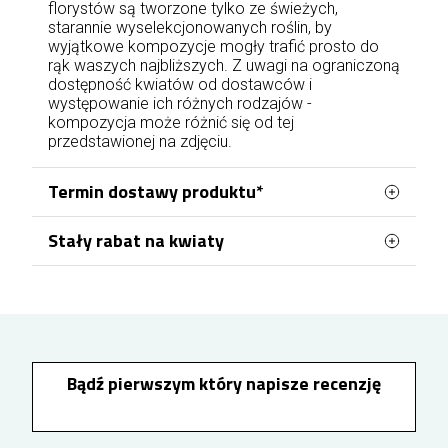
florystów są tworzone tylko ze świeżych,
starannie wyselekcjonowanych roślin, by
wyjątkowe kompozycje mogły trafić prosto do
rąk waszych najbliższych. Z uwagi na ograniczoną
dostępność kwiatów od dostawców i
występowanie ich różnych rodzajów -
kompozycja może różnić się od tej
przedstawionej na zdjęciu.
Termin dostawy produktu*
Stały rabat na kwiaty
Zamówienia na terenie Dąbrowy Górniczej
realizowane są przez naszą lokalną kwiaciarnię,
Po utworzeniu konta lub zalogowaniu się przed
co pozwala na sprawną obsługę dostaw w
złożeniem zamówienia możesz korzystać z
narastającego rabatu na kolejne zakupy. Każde
obrębie miasta. Doręczenia dostępne są przez 7
100 zł wydane na kwiaty zwiększa Twój rabat o
dni w tygodniu. Zamówienia złożone i opłacone
1%, który zostanie uwzględniony przy następnych
od poniedziałku do piątku
do godziny 17:00
zamówieniach. Rabat rośnie wraz z kolejnymi
Bądź pierwszym który napisze recenzję
mogą zostać doręczone jeszcze tego samego
zamówieniami i może osiągnąć maksymalnie
10%, dzięki czemu zamawianie kwiatów w
dnia, przy czym przygotowanie zamówienia
Dąbrowie Górniczej staje się jeszcze bardziej
rozpoczyna się najwcześniej po 2 godzinach od
opłacalne.