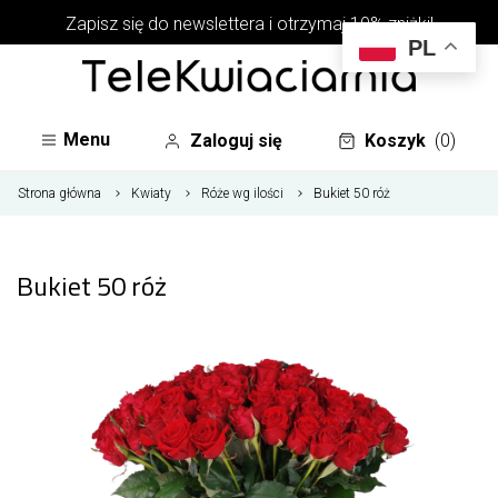
Zapisz się do newslettera i otrzymaj 10% zniżki!
PL
Menu
Zaloguj się
Koszyk
(0)
Strona główna
Kwiaty
Róże wg ilości
Bukiet 50 róż
Bukiet 50 róż