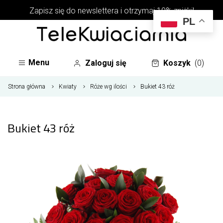
Zapisz się do newslettera i otrzymaj 10% zniżki!
PL
Menu
Zaloguj się
Koszyk
(0)
Strona główna
Kwiaty
Róże wg ilości
Bukiet 43 róż
Bukiet 43 róż