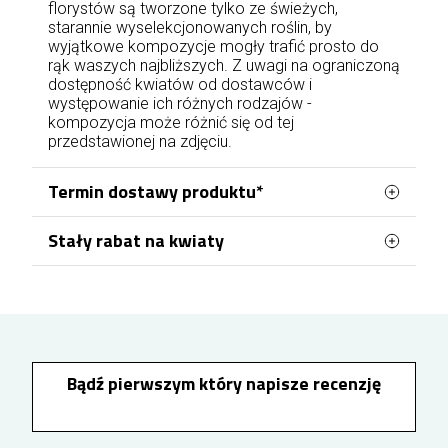
florystów są tworzone tylko ze świeżych,
starannie wyselekcjonowanych roślin, by
wyjątkowe kompozycje mogły trafić prosto do
rąk waszych najbliższych. Z uwagi na ograniczoną
dostępność kwiatów od dostawców i
występowanie ich różnych rodzajów -
kompozycja może różnić się od tej
przedstawionej na zdjęciu.
Termin dostawy produktu*
Stały rabat na kwiaty
Zamówienia na terenie Dąbrowy Górniczej
realizowane są przez naszą lokalną kwiaciarnię,
Po utworzeniu konta lub zalogowaniu się przed
co pozwala na sprawną obsługę dostaw w
złożeniem zamówienia możesz korzystać z
narastającego rabatu na kolejne zakupy. Każde
obrębie miasta. Doręczenia dostępne są przez 7
100 zł wydane na kwiaty zwiększa Twój rabat o
dni w tygodniu. Zamówienia złożone i opłacone
1%, który zostanie uwzględniony przy następnych
od poniedziałku do piątku
do godziny 17:00
zamówieniach. Rabat rośnie wraz z kolejnymi
Bądź pierwszym który napisze recenzję
mogą zostać doręczone jeszcze tego samego
zamówieniami i może osiągnąć maksymalnie
10%, dzięki czemu zamawianie kwiatów w
dnia, przy czym przygotowanie zamówienia
Dąbrowie Górniczej staje się jeszcze bardziej
rozpoczyna się najwcześniej po 2 godzinach od
opłacalne.