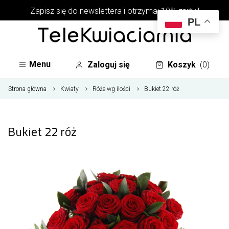
Zapisz się do newslettera i otrzymaj 10% zniżki!
PL
Menu
Zaloguj się
Koszyk
(0)
Strona główna
Kwiaty
Róże wg ilości
Bukiet 22 róż
Bukiet 22 róż