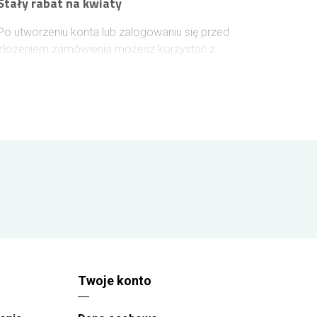
Stały rabat na kwiaty
Po utworzeniu konta lub zalogowaniu się przed
złożeniem zamówienia możesz korzystać z
narastającego rabatu na kolejne zakupy. Każde
100 zł wydane na kwiaty zwiększa Twój rabat o
1%, który zostanie uwzględniony przy następnych
zamówieniach. Rabat rośnie wraz z kolejnymi
zamówieniami i może osiągnąć maksymalnie 10%,
dzięki czemu zamawianie kwiatów w Dąbrowie
Górniczej staje się jeszcze bardziej opłacalne.
Twoje konto