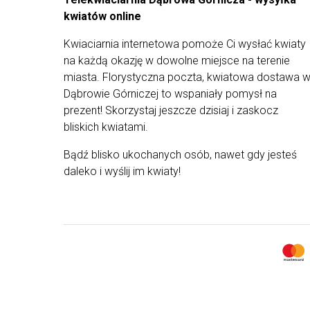
lub DHL.
kwiatów online
Wszystkie dostarczane przez nas bukiety są
przygotowywane z dokładnością przez nasze
Kwiaciarnia internetowa pomoże Ci wysłać kwiaty
kwiaciarnie. Gwarantujemy najwyższą jakość
na każdą okazję w dowolne miejsce na terenie
produktów na których pracujemy, a cały
miasta. Florystyczna poczta, kwiatowa dostawa 
asortyment z naszej oferty pochodzi od
Dąbrowie Górniczej to wspaniały pomysł na
najlepszych dostawców. Kompozycje od naszych
florystów są tworzone tylko ze świeżych, staranni
prezent! Skorzystaj jeszcze dzisiaj i zaskocz
wyselekcjonowanych roślin, by wyjątkowe
bliskich kwiatami.
kompozycje mogły trafić prosto do rąk waszych
najbliższych. Z uwagi na ograniczoną dostępność
Bądź blisko ukochanych osób, nawet gdy jesteś
kwiatów od dostawców i występowanie ich
daleko i wyślij im kwiaty!
różnych rodzajów - kompozycja może różnić się
od tej przedstawionej na zdjęciu.