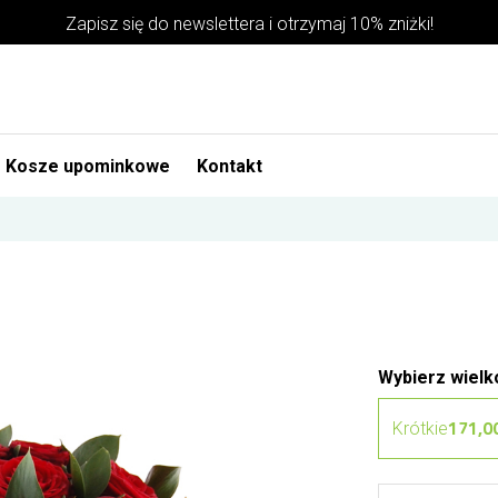
Zapisz się do newslettera i otrzymaj 10% zniżki!
Kosze upominkowe
Kontakt
Wybierz wielk
171,00
Krótkie