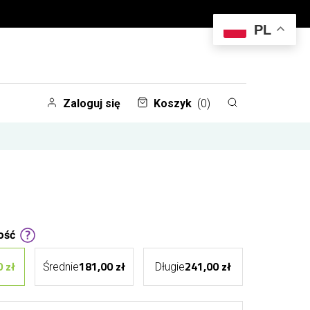
PL
Zaloguj się
Koszyk
(0)
ość
 zł
181,00 zł
241,00 zł
Średnie
Długie