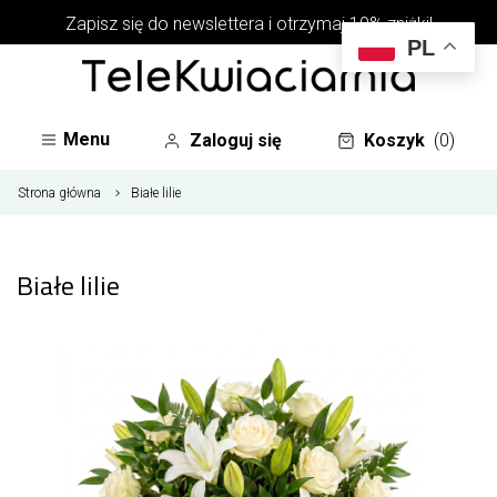
Zapisz się do newslettera i otrzymaj 10% zniżki!
PL
Menu
Zaloguj się
Koszyk
(0)
Strona główna
Białe lilie
Białe lilie